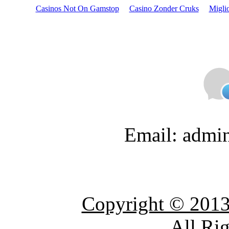
Casinos Not On Gamstop
Casino Zonder Cruks
Migli
Email:
admi
Copyright © 201
All Rig