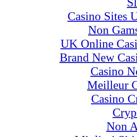
Sl
Casino Sites
Non Gams
UK Online Cas
Brand New Cas
Casino N
Meilleur 
Casino C
Cryp
Non A