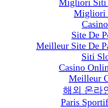
Migliori Sit
Migliori
Casino
Site De P
Meilleur Site De Pa
Siti S
Casino Onli
Meilleur 
해외 온라
Paris Sport