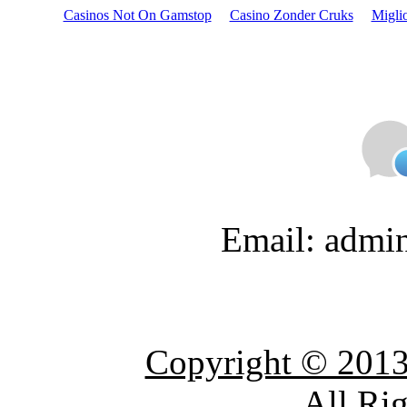
Casinos Not On Gamstop
Casino Zonder Cruks
Migli
Email:
admi
Copyright © 201
All Rig