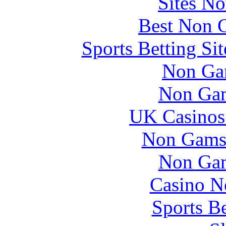
Sites N
Best Non 
Sports Betting S
Non Ga
Non Gam
UK Casinos
Non Gams
Non Gam
Casino N
Sports B